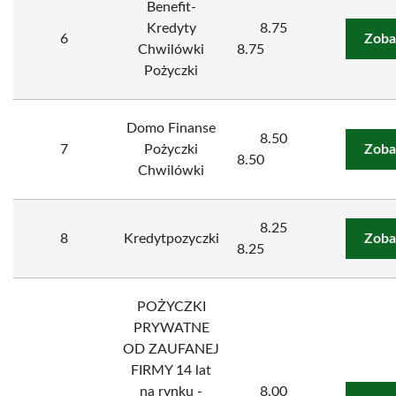
Benefit-
Kredyty
8.75
6
Zoba
Chwilówki
8.75
Pożyczki
Domo Finanse
8.50
7
Pożyczki
Zoba
8.50
Chwilówki
8.25
8
Kredytpozyczki
Zoba
8.25
POŻYCZKI
PRYWATNE
OD ZAUFANEJ
FIRMY 14 lat
na rynku -
8.00