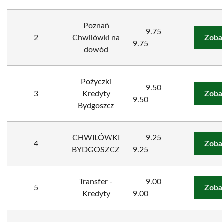
Poznań
9.75
2
Chwilówki na
Zoba
9.75
dowód
Pożyczki
9.50
3
Kredyty
Zoba
9.50
Bydgoszcz
CHWILÓWKI
9.25
4
Zoba
BYDGOSZCZ
9.25
Transfer -
9.00
5
Zoba
Kredyty
9.00