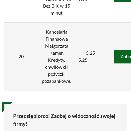
Bez BIK w 15
minut
Kancelaria
Finansowa
Małgorzata
Kamer.
5.25
20
Zoba
Kredyty,
5.25
chwilówki i
pożyczki
pozabankowe.
Przedsiębiorco! Zadbaj o widoczność swojej
firmy!