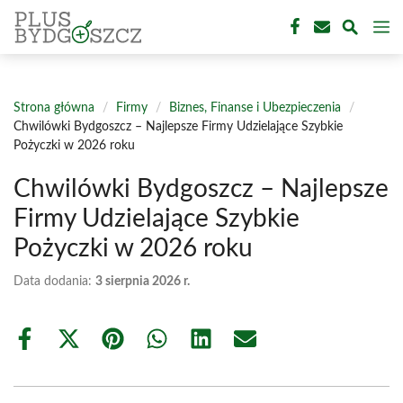
Przejdź
M
do
treści
Strona główna
/
Firmy
/
Biznes, Finanse i Ubezpieczenia
/
Chwilówki Bydgoszcz – Najlepsze Firmy Udzielające Szybkie
Pożyczki w 2026 roku
Chwilówki Bydgoszcz – Najlepsze
Firmy Udzielające Szybkie
Pożyczki w 2026 roku
Data dodania:
3 sierpnia 2026 r.
Share
Share
Share
Share
Share
Share
on
on
on
on
on
on
Facebook
X
Pinterest
WhatsApp
LinkedIn
Email
(Twitter)