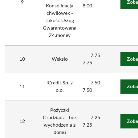
9
Zoba
Konsolidacja
8.00
chwilówek -
Jakość Usług
Gwarantowana
Z4.money
7.75
10
Wekslo
Zoba
7.75
iCredit Sp. z
7.50
11
Zoba
o.o.
7.50
Pożyczki
Grudziądz - bez
7.25
12
Zoba
wychodzenia z
7.25
domu