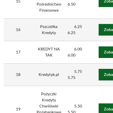
15
Zoba
Pośrednictwo
6.50
Finansowe
Pszczółka
6.25
16
Zoba
Kredyty
6.25
KREDYT NA
6.00
17
Zoba
TAK
6.00
5.75
18
Kredytyk.pl
Zoba
5.75
Pożyczki
Kredyty
Chwilówki
5.50
19
Zoba
Pozabankowe
5.50