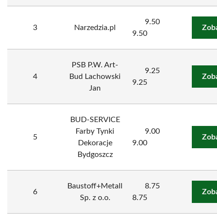
9.50
3
Narzedzia.pl
Zob
9.50
PSB P.W. Art-
9.25
4
Bud Lachowski
Zob
9.25
Jan
BUD-SERVICE
Farby Tynki
9.00
5
Zob
Dekoracje
9.00
Bydgoszcz
Baustoff+Metall
8.75
6
Zob
Sp. z o.o.
8.75