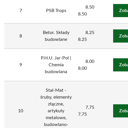
8.50
7
PSB Trops
Zob
8.50
Betor. Składy
8.25
8
Zob
budowlane
8.25
P.H.U. Jar-Pol |
8.00
9
Chemia
Zob
8.00
budowlana
Stal-Mat -
śruby, elementy
złączne,
7.75
10
artykuły
Zob
7.75
metalowe,
budowlano-