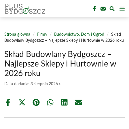
Przejdź
M
do
treści
Strona główna
/
Firmy
/
Budownictwo, Dom i Ogród
/
Skład
Budowlany Bydgoszcz – Najlepsze Sklepy i Hurtownie w 2026 roku
Skład Budowlany Bydgoszcz –
Najlepsze Sklepy i Hurtownie w
2026 roku
Data dodania:
3 sierpnia 2026 r.
Share
Share
Share
Share
Share
Share
on
on
on
on
on
on
Facebook
X
Pinterest
WhatsApp
LinkedIn
Email
(Twitter)