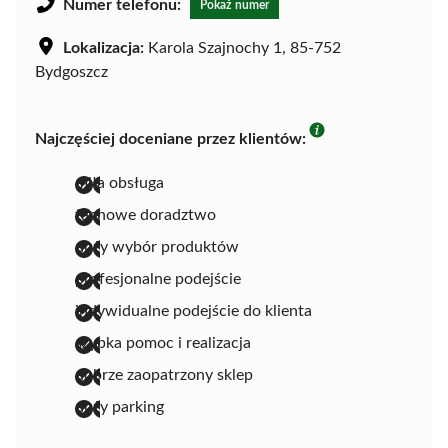
Numer telefonu:
Pokaż numer
Lokalizacja:
Karola Szajnochy 1, 85-752
Bydgoszcz
Najczęściej doceniane przez klientów:
miła obsługa
fachowe doradztwo
duży wybór produktów
profesjonalne podejście
indywidualne podejście do klienta
szybka pomoc i realizacja
dobrze zaopatrzony sklep
duży parking