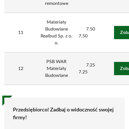
remontowe
Materiały
Budowlane
7.50
11
Zob
Realbud Sp. z o.
7.50
o.
PSB WAR
7.25
12
Materiały
Zob
7.25
Budowlane
Przedsiębiorco! Zadbaj o widoczność swojej
firmy!