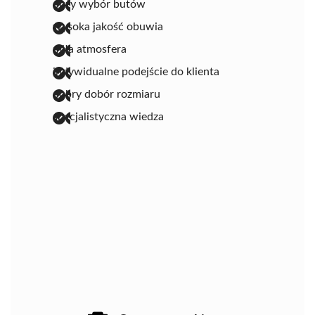
duży wybór butów
wysoka jakość obuwia
miła atmosfera
indywidualne podejście do klienta
dobry dobór rozmiaru
specjalistyczna wiedza