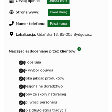
Czytaj opinie:
Zobacz profil
Strona www:
Pokaż stronę
Numer telefonu:
Pokaż numer
Lokalizacja:
Gdańska 13, 85-005 Bydgoszcz
Najczęściej doceniane przez klientów:
miła obsługa
duży wybór obuwia
wysoka jakość produktów
profesjonalne doradztwo
wyroby ze skóry naturalnej
cierpliwość personelu
sklep z długoletnią tradycją