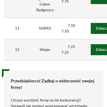
7.75
Gabor
Bydgoszcz
7.50
11
SNIPES
Zobac
7.50
7.25
12
Wojas
Zobac
7.25
Przedsiębiorco! Zadbaj o widoczność swojej
firmy!
Chcesz wyróżnić firmę na tle konkurencji?
Sprawdź jak możesz wypromować wizytówkę