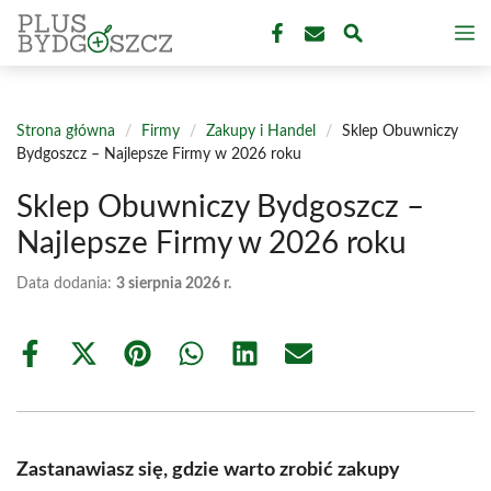
Przejdź
M
do
treści
Strona główna
/
Firmy
/
Zakupy i Handel
/
Sklep Obuwniczy
Bydgoszcz – Najlepsze Firmy w 2026 roku
Sklep Obuwniczy Bydgoszcz –
Najlepsze Firmy w 2026 roku
Data dodania:
3 sierpnia 2026 r.
Share
Share
Share
Share
Share
Share
on
on
on
on
on
on
Facebook
X
Pinterest
WhatsApp
LinkedIn
Email
(Twitter)
Zastanawiasz się, gdzie warto zrobić zakupy