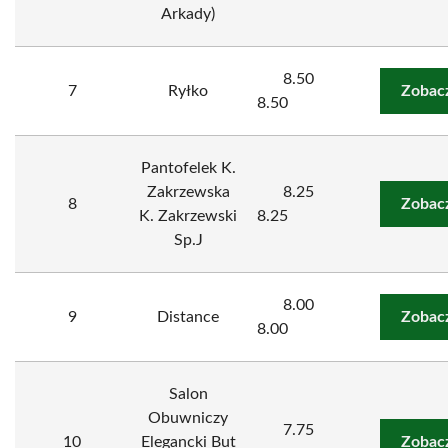
Arkady)
8.50
7
Ryłko
Zobac
8.50
Pantofelek K.
Zakrzewska
8.25
8
Zobac
K. Zakrzewski
8.25
Sp.J
8.00
9
Distance
Zobac
8.00
Salon
Obuwniczy
7.75
10
Elegancki But
Zobac