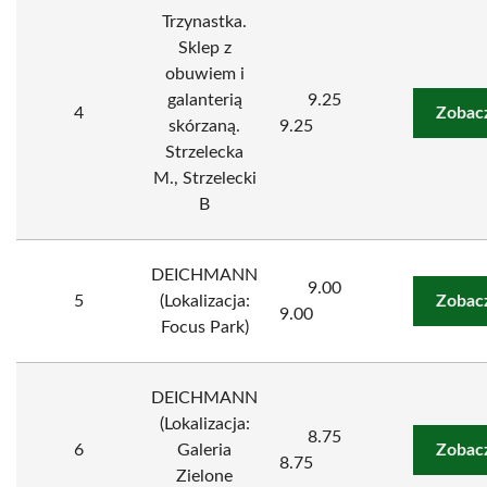
Trzynastka.
Sklep z
obuwiem i
galanterią
9.25
4
Zobac
skórzaną.
9.25
Strzelecka
M., Strzelecki
B
DEICHMANN
9.00
5
(Lokalizacja:
Zobac
9.00
Focus Park)
DEICHMANN
(Lokalizacja:
8.75
6
Galeria
Zobac
8.75
Zielone