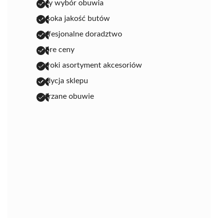
duży wybór obuwia
wysoka jakość butów
profesjonalne doradztwo
dobre ceny
szeroki asortyment akcesoriów
tradycja sklepu
skórzane obuwie