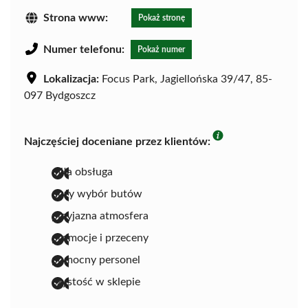
Strona www:
Pokaż stronę
Numer telefonu:
Pokaż numer
Lokalizacja:
Focus Park, Jagiellońska 39/47, 85-
097 Bydgoszcz
Najczęściej doceniane przez klientów:
miła obsługa
duży wybór butów
przyjazna atmosfera
promocje i przeceny
pomocny personel
czystość w sklepie