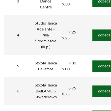
3
Dance
Zobacz
9.50
Centre
Studio Tańca
Adelante -
9.25
4
filia
Zobacz
9.25
Śródmieście
(III p.)
Szkoła Tańca
9.00
5
Zobacz
Bailamos
9.00
Szkoła Tańca
8.75
6
BAILAMOS
Zobacz
8.75
Szwederowo