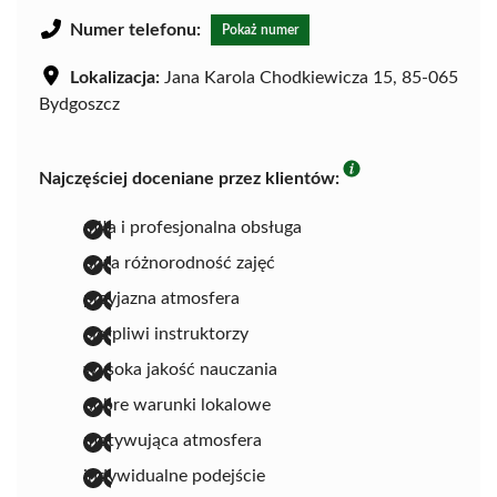
Numer telefonu:
Pokaż numer
Lokalizacja:
Jana Karola Chodkiewicza 15, 85-065
Bydgoszcz
Najczęściej doceniane przez klientów:
miła i profesjonalna obsługa
duża różnorodność zajęć
przyjazna atmosfera
cierpliwi instruktorzy
wysoka jakość nauczania
dobre warunki lokalowe
motywująca atmosfera
indywidualne podejście