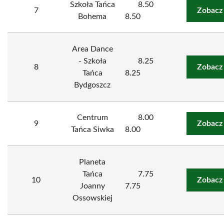
Szkoła Tańca
8.50
7
Zobacz
Bohema
8.50
Area Dance
- Szkoła
8.25
8
Zobacz
Tańca
8.25
Bydgoszcz
Centrum
8.00
9
Zobacz
Tańca Siwka
8.00
Planeta
Tańca
7.75
10
Zobacz
Joanny
7.75
Ossowskiej