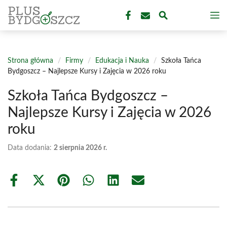
Przejdź
M
do
treści
Strona główna
/
Firmy
/
Edukacja i Nauka
/
Szkoła Tańca
Bydgoszcz – Najlepsze Kursy i Zajęcia w 2026 roku
Szkoła Tańca Bydgoszcz –
Najlepsze Kursy i Zajęcia w 2026
roku
Data dodania:
2 sierpnia 2026 r.
Share
Share
Share
Share
Share
Share
on
on
on
on
on
on
Facebook
X
Pinterest
WhatsApp
LinkedIn
Email
(Twitter)