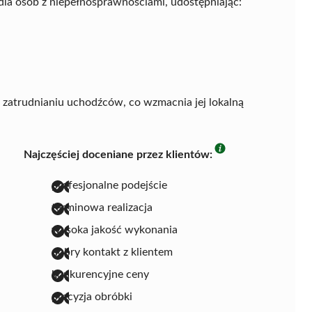
la osób z niepełnosprawnościami, udostępniając:
w zatrudnianiu uchodźców, co wzmacnia jej lokalną
Najczęściej doceniane przez klientów:
profesjonalne podejście
terminowa realizacja
wysoka jakość wykonania
dobry kontakt z klientem
konkurencyjne ceny
precyzja obróbki