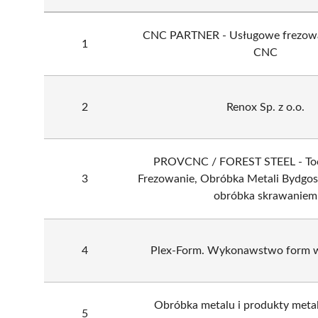
CNC PARTNER - Usługowe frezowan
1
CNC
2
Renox Sp. z o.o.
PROVCNC / FOREST STEEL - To
3
Frezowanie, Obróbka Metali Bydgosz
obróbka skrawaniem
4
Plex-Form. Wykonawstwo form 
Obróbka metalu i produkty meta
5