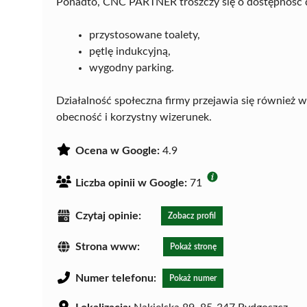
Ponadto, CNC PARTNER troszczy się o dostępność d
przystosowane toalety,
pętlę indukcyjną,
wygodny parking.
Działalność społeczna firmy przejawia się również 
obecność i korzystny wizerunek.
Ocena w Google:
4.9
Liczba opinii w Google:
71
Czytaj opinie:
Zobacz profil
Strona www:
Pokaż stronę
Numer telefonu:
Pokaż numer