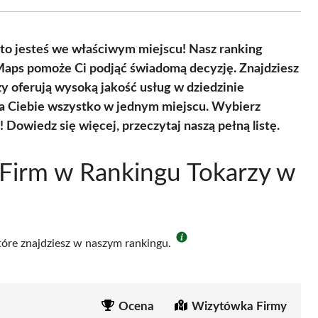
Facebook
X
Pinterest
WhatsApp
LinkedIn
Email
(Twitter)
, to jesteś we właściwym miejscu! Nasz ranking
 Maps pomoże Ci podjąć świadomą decyzję. Znajdziesz
zy oferują wysoką jakość usług w dziedzinie
la Ciebie wszystko w jednym miejscu. Wybierz
 Dowiedz się więcej, przeczytaj naszą pełną listę.
Firm w Rankingu Tokarzy w
które znajdziesz w naszym rankingu.
Ocena
Wizytówka Firmy