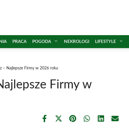
NIA
PRACA
POGODA
NEKROLOGI
LIFESTYLE
z – Najlepsze Firmy w 2026 roku
Najlepsze Firmy w
Share
Share
Share
Share
Share
Share
on
on
on
on
on
on