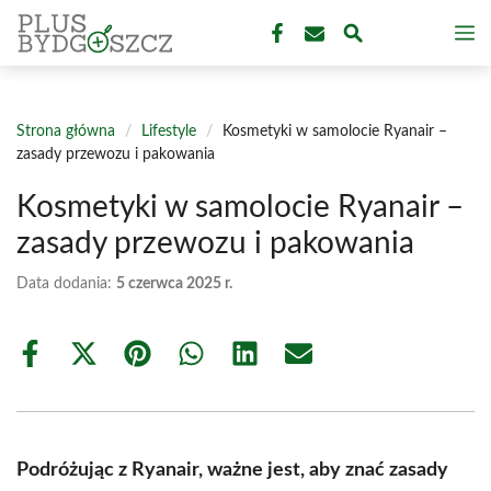
Przejdź
M
do
treści
Strona główna
/
Lifestyle
/
Kosmetyki w samolocie Ryanair –
zasady przewozu i pakowania
Kosmetyki w samolocie Ryanair –
zasady przewozu i pakowania
Data dodania:
5 czerwca 2025 r.
Share
Share
Share
Share
Share
Share
on
on
on
on
on
on
Facebook
X
Pinterest
WhatsApp
LinkedIn
Email
(Twitter)
Podróżując z Ryanair, ważne jest, aby znać zasady