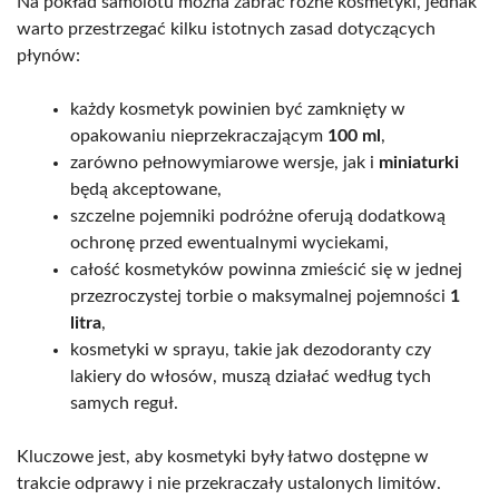
Na pokład samolotu można zabrać różne kosmetyki, jednak
warto przestrzegać kilku istotnych zasad dotyczących
płynów:
każdy kosmetyk powinien być zamknięty w
opakowaniu nieprzekraczającym
100 ml
,
zarówno pełnowymiarowe wersje, jak i
miniaturki
będą akceptowane,
szczelne pojemniki podróżne oferują dodatkową
ochronę przed ewentualnymi wyciekami,
całość kosmetyków powinna zmieścić się w jednej
przezroczystej torbie o maksymalnej pojemności
1
litra
,
kosmetyki w sprayu, takie jak dezodoranty czy
lakiery do włosów, muszą działać według tych
samych reguł.
Kluczowe jest, aby kosmetyki były łatwo dostępne w
trakcie odprawy i nie przekraczały ustalonych limitów.