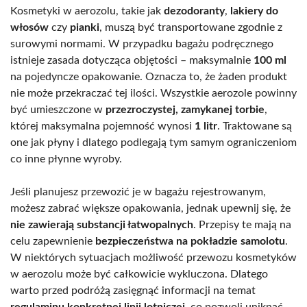
Kosmetyki w aerozolu, takie jak
dezodoranty
,
lakiery do
włosów
czy
pianki
, muszą być transportowane zgodnie z
surowymi normami. W przypadku bagażu podręcznego
istnieje zasada dotycząca objętości – maksymalnie
100 ml
na pojedyncze opakowanie. Oznacza to, że żaden produkt
nie może przekraczać tej ilości. Wszystkie aerozole powinny
być umieszczone w
przezroczystej, zamykanej torbie
,
której maksymalna pojemność wynosi
1 litr
. Traktowane są
one jak płyny i dlatego podlegają tym samym ograniczeniom
co inne płynne wyroby.
Jeśli planujesz przewozić je w bagażu rejestrowanym,
możesz zabrać większe opakowania, jednak upewnij się, że
nie zawierają substancji łatwopalnych
. Przepisy te mają na
celu zapewnienie
bezpieczeństwa na pokładzie samolotu
.
W niektórych sytuacjach możliwość przewozu kosmetyków
w aerozolu może być całkowicie wykluczona. Dlatego
warto przed podróżą zasięgnąć informacji na temat
regulaminu konkretnej linii lotniczej
, co pozwoli uniknąć