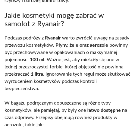
szybszy i bardziej komfortowy.
Jakie kosmetyki mogę zabrać w
samolot z Ryanair?
Podczas podróży z
Ryanair
warto zwrócić uwagę na zasady
przewozu kosmetyków.
Płyny, żele oraz aerozole
powinny
być przechowywane w opakowaniach o maksymalnej
pojemności
100 ml
. Ważne jest, aby mieściły się one w
jednej przezroczystej torbie, której objętość nie powinna
przekraczać
1 litra
. Ignorowanie tych reguł może skutkować
wyrzuceniem kosmetyków podczas kontroli
bezpieczeństwa.
W bagażu podręcznym dopuszczone są różne typy
kosmetyków, ale pamiętaj, by były one
łatwo dostępne
na
czas odprawy. Przepisy obejmują również produkty w
aerozolu, takie jak: