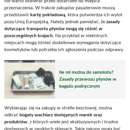
nie warto otwierać przed dotarciem do miejsca
przeznaczenia. W trakcie zakupów pasażerowie muszą
przedstawić
kartę pokładową
, która potwierdza ich wylot
poza Unią Europejską. Należy jednak pamiętać, że
zasady
dotyczące transportu płynów mogą się różnić w
poszczególnych krajach
. Na przykład w niektórych
miejscach mogą istnieć dodatkowe wymagania dotyczące
kosmetyków lub potrzeba ich zgłoszenia podczas odprawy.
Ile ml można do samolotu?
Zasady przewozu płynów w
bagażu podręcznym
Wybierając się na zakupy w strefie bezcłowej, można
odkryć
bogaty wachlarz dostępnych marek oraz
produktów
, z których wiele jest ekskluzywnych i trudno
dostępnych w zwykłych sklepach. Takie zakupy mogą być