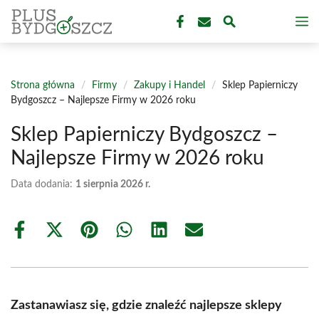
Przejdź
M
do
treści
Strona główna
/
Firmy
/
Zakupy i Handel
/
Sklep Papierniczy
Bydgoszcz – Najlepsze Firmy w 2026 roku
Sklep Papierniczy Bydgoszcz –
Najlepsze Firmy w 2026 roku
Data dodania:
1 sierpnia 2026 r.
Share
Share
Share
Share
Share
Share
on
on
on
on
on
on
Facebook
X
Pinterest
WhatsApp
LinkedIn
Email
(Twitter)
Zastanawiasz się, gdzie znaleźć najlepsze sklepy