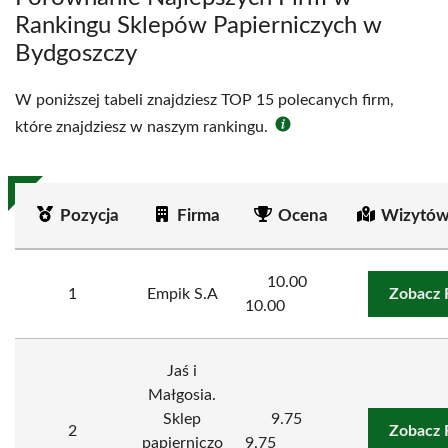
Rankingu Sklepów Papierniczych w
Bydgoszczy
W poniższej tabeli znajdziesz TOP 15 polecanych firm,
które znajdziesz w naszym rankingu.
Pozycja
Firma
Ocena
Wizytów
10.00
1
Empik S.A
Zobacz 
10.00
Jaś i
Małgosia.
Sklep
9.75
2
Zobacz 
papierniczo
9.75