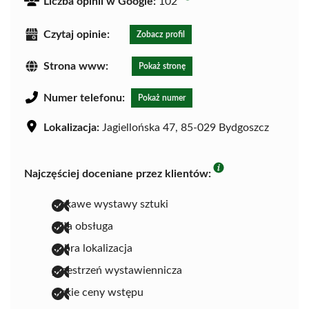
Liczba opinii w Google:
102
Czytaj opinie:
Zobacz profil
Strona www:
Pokaż stronę
Numer telefonu:
Pokaż numer
Lokalizacja:
Jagiellońska 47, 85-029 Bydgoszcz
Najczęściej doceniane przez klientów:
ciekawe wystawy sztuki
miła obsługa
dobra lokalizacja
przestrzeń wystawiennicza
niskie ceny wstępu