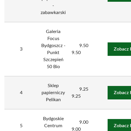
-
zabawkarski
Galeria
Focus
Bydgoszcz -
9.50
3
Zobacz 
Punkt
9.50
Szczepień
50 Bio
Sklep
9.25
4
papierniczy
Zobacz 
9.25
Pelikan
Bydgoskie
9.00
5
Centrum
Zobacz 
9.00