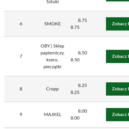
Sztuki
8.75
6
SMOKE
Zobacz 
8.75
OBY | Sklep
papierniczy,
8.50
7
Zobacz 
ksero,
8.50
pieczątki
8.25
8
Cropp
Zobacz 
8.25
8.00
9
MAJKEL
Zobacz 
8.00