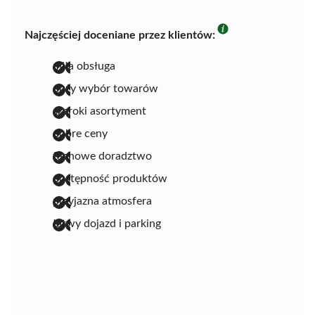
Najczęściej doceniane przez klientów:
miła obsługa
duży wybór towarów
szeroki asortyment
dobre ceny
fachowe doradztwo
dostępność produktów
przyjazna atmosfera
łatwy dojazd i parking