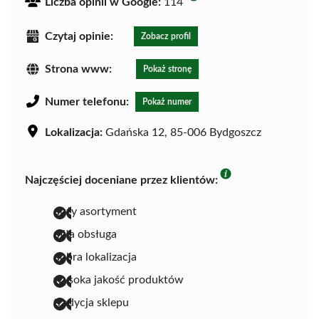
Liczba opinii w Google:
114
Czytaj opinie:
Zobacz profil
Strona www:
Pokaż stronę
Numer telefonu:
Pokaż numer
Lokalizacja:
Gdańska 12, 85-006 Bydgoszcz
Najczęściej doceniane przez klientów:
duży asortyment
miła obsługa
dobra lokalizacja
wysoka jakość produktów
tradycja sklepu