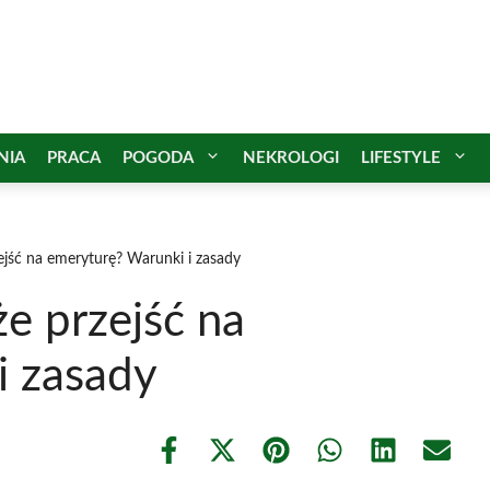
NIA
PRACA
POGODA
NEKROLOGI
LIFESTYLE
ejść na emeryturę? Warunki i zasady
e przejść na
i zasady
Share
Share
Share
Share
Share
Share
on
on
on
on
on
on