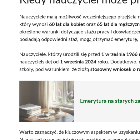
Kiedy nauczyciel może pr
Nauczyciele mają możliwość wcześniejszego przejścia 
który wynosi
60 lat dla kobiet
oraz
65 lat dla mężczyzn
określone warunki dotyczące stażu pracy i doświadczen
posiadają odpowiedni staż, mogą otrzymać emeryturę, n
Nauczyciele, którzy urodzili się przed
1 września 1966 
nauczycielskiej od
1 września 2024 roku
. Dodatkowo, n
szkoły, pod warunkiem, że złożą
stosowny wniosek o r
Emerytura na starych za
Warto zaznaczyć, że kluczowym aspektem w uzyskaniu 
Nawet jeśli nauczyciel nie osiągnął jeszcze emerytalne