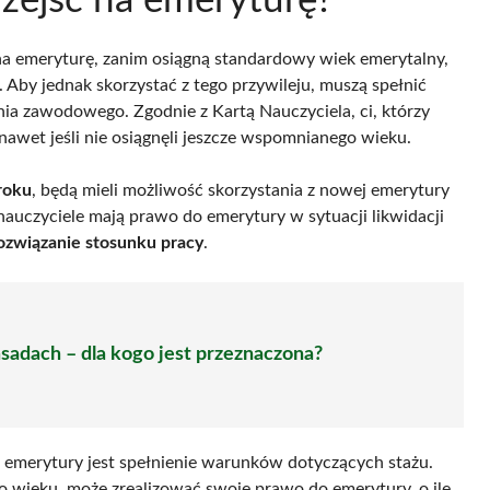
zejść na emeryturę?
na emeryturę, zanim osiągną standardowy wiek emerytalny,
. Aby jednak skorzystać z tego przywileju, muszą spełnić
ia zawodowego. Zgodnie z Kartą Nauczyciela, ci, którzy
awet jeśli nie osiągnęli jeszcze wspomnianego wieku.
roku
, będą mieli możliwość skorzystania z nowej emerytury
auczyciele mają prawo do emerytury w sytuacji likwidacji
ozwiązanie stosunku pracy
.
sadach – dla kogo jest przeznaczona?
emerytury jest spełnienie warunków dotyczących stażu.
go wieku, może zrealizować swoje prawo do emerytury, o ile