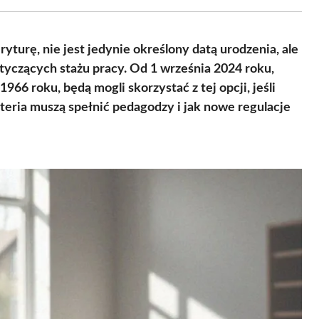
Facebook
X
Pinterest
WhatsApp
LinkedIn
Email
(Twitter)
turę, nie jest jedynie określony datą urodzenia, ale
czących stażu pracy. Od 1 września 2024 roku,
1966 roku, będą mogli skorzystać z tej opcji, jeśli
teria muszą spełnić pedagodzy i jak nowe regulacje