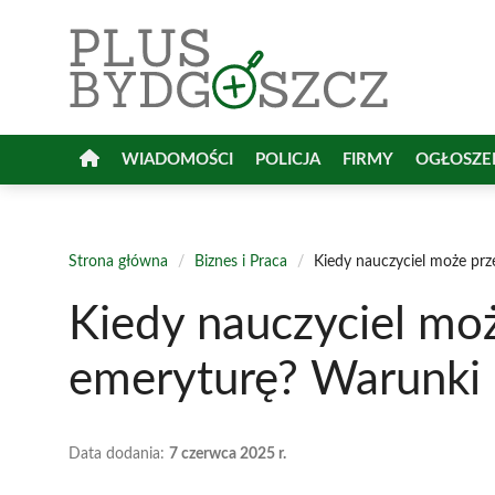
Przejdź
do
treści
WIADOMOŚCI
POLICJA
FIRMY
OGŁOSZE
Strona główna
/
Biznes i Praca
/
Kiedy nauczyciel może prz
Kiedy nauczyciel moż
emeryturę? Warunki 
Data dodania:
7 czerwca 2025 r.