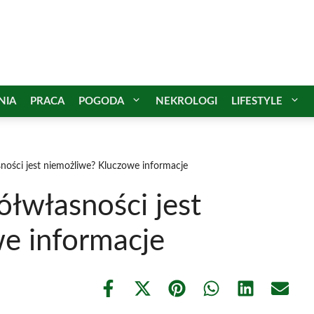
NIA
PRACA
POGODA
NEKROLOGI
LIFESTYLE
sności jest niemożliwe? Kluczowe informacje
ółwłasności jest
e informacje
Share
Share
Share
Share
Share
Share
on
on
on
on
on
on