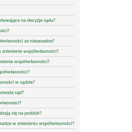
pływające na decyzje sądu?
ości?
ółwłasności za niezasadne?
a zniesienie współwłasności?
iesienia współwłasności?
półwłasności?
asności w sądzie?
rozważa sąd?
własności?
dzają się na podział?
zkadza w zniesieniu współwłasności?