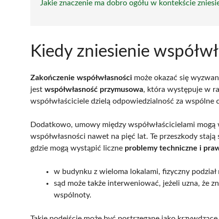
Jakie znaczenie ma dobro ogółu w kontekście znies
Kiedy zniesienie współwł
Zakończenie współwłasności
może okazać się wyzwan
jest
współwłasność przymusowa
, która występuje w 
współwłaściciele dzielą odpowiedzialność za wspólne cz
Dodatkowo, umowy między współwłaścicielami mogą wp
współwłasności nawet na pięć lat. Te przeszkody stają s
gdzie mogą wystąpić liczne
problemy techniczne i pra
w budynku z wieloma lokalami, fizyczny podział
sąd może także interweniować, jeżeli uzna, że z
wspólnoty.
Takie podejście może być postrzegane jako krzywdzące 