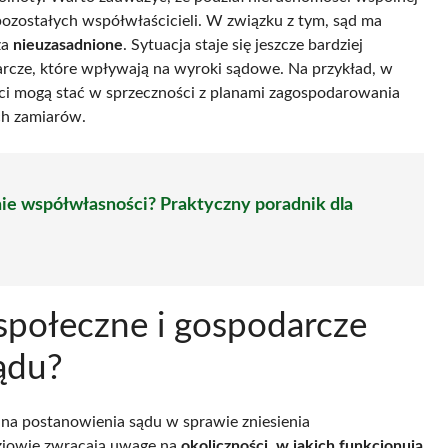
ozostałych współwłaścicieli. W związku z tym, sąd ma
za
nieuzasadnione
. Sytuacja staje się jeszcze bardziej
arcze, które wpływają na wyroki sądowe. Na przykład, w
ści mogą stać w sprzeczności z planami zagospodarowania
ch zamiarów.
nie współwłasności? Praktyczny poradnik dla
społeczne i gospodarcze
ądu?
na postanowienia sądu w sprawie zniesienia
ziowie zwracają uwagę na
okoliczności, w jakich funkcjonują