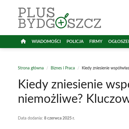
Przejdź
do
treści
WIADOMOŚCI
POLICJA
FIRMY
OGŁOSZE
Strona główna
/
Biznes i Praca
/
Kiedy zniesienie współwła
Kiedy zniesienie wsp
niemożliwe? Kluczow
Data dodania:
8 czerwca 2025 r.