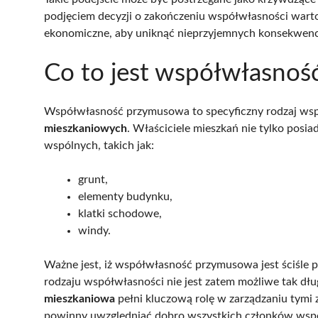
podjęciem decyzji o zakończeniu współwłasności warto
ekonomiczne, aby uniknąć nieprzyjemnych konsekwencj
Co to jest współwłasno
Współwłasność przymusowa to specyficzny rodzaj wspó
mieszkaniowych
. Właściciele mieszkań nie tylko posia
wspólnych, takich jak:
grunt,
elementy budynku,
klatki schodowe,
windy.
Ważne jest, iż współwłasność przymusowa jest ściśle 
rodzaju współwłasności nie jest zatem możliwe tak dłu
mieszkaniowa
pełni kluczową rolę w zarządzaniu tymi 
powinny uwzględniać dobro wszystkich członków wspó