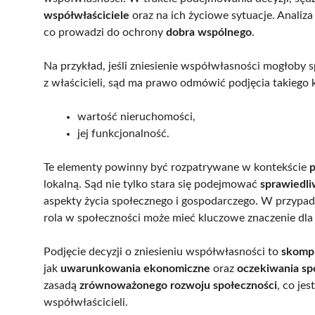
współwłaściciele
oraz na ich życiowe sytuacje. Analiz
co prowadzi do ochrony
dobra wspólnego
.
Na przykład, jeśli zniesienie współwłasności mogło
z właścicieli, sąd ma prawo odmówić podjęcia takiego 
wartość nieruchomości,
jej funkcjonalność.
Te elementy powinny być rozpatrywane w kontekście
p
lokalną. Sąd nie tylko stara się podejmować
sprawiedli
aspekty życia społecznego i gospodarczego. W przypad
rola w społeczności może mieć kluczowe znaczenie dla 
Podjęcie decyzji o zniesieniu współwłasności to
skomp
jak
uwarunkowania ekonomiczne
oraz
oczekiwania sp
zasadą
zrównoważonego rozwoju społeczności
, co je
współwłaścicieli.