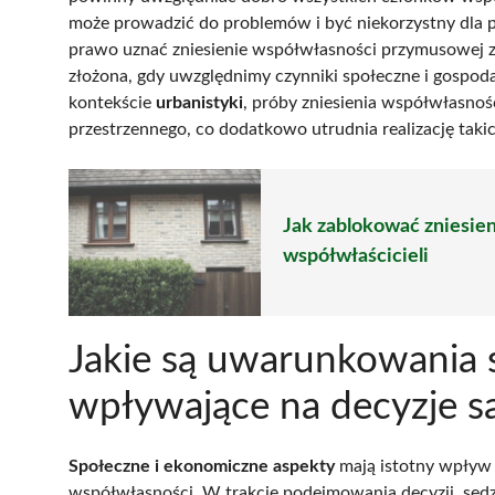
może prowadzić do problemów i być niekorzystny dla p
prawo uznać zniesienie współwłasności przymusowej 
złożona, gdy uwzględnimy czynniki społeczne i gospod
kontekście
urbanistyki
, próby zniesienia współwłasno
przestrzennego, co dodatkowo utrudnia realizację taki
Jak zablokować zniesie
współwłaścicieli
Jakie są uwarunkowania 
wpływające na decyzje s
Społeczne i ekonomiczne aspekty
mają istotny wpływ 
współwłasności. W trakcie podejmowania decyzji, sęd