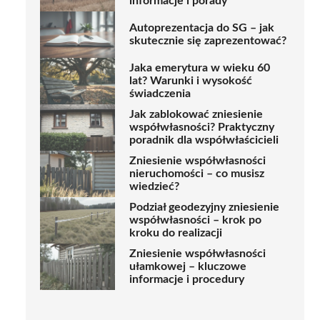
informacje i porady
Autoprezentacja do SG – jak
skutecznie się zaprezentować?
Jaka emerytura w wieku 60
lat? Warunki i wysokość
świadczenia
Jak zablokować zniesienie
współwłasności? Praktyczny
poradnik dla współwłaścicieli
Zniesienie współwłasności
nieruchomości – co musisz
wiedzieć?
Podział geodezyjny zniesienie
współwłasności – krok po
kroku do realizacji
Zniesienie współwłasności
ułamkowej – kluczowe
informacje i procedury