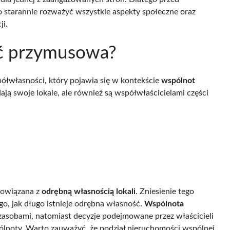
 starannie rozważyć wszystkie aspekty społeczne oraz
i.
ść przymusowa?
łwłasności, który pojawia się w kontekście
wspólnot
dają swoje lokale, ale również są współwłaścicielami części
powiązana z
odrębną własnością lokali
. Zniesienie tego
go, jak długo istnieje odrębna własność.
Wspólnota
zasobami, natomiast decyzje podejmowane przez właścicieli
lnoty. Warto zauważyć, że podział nieruchomości wspólnej