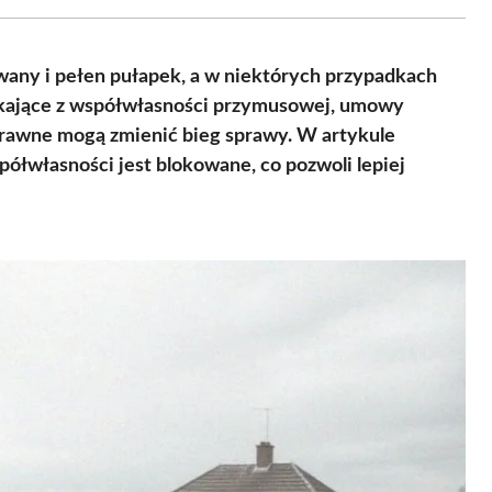
Facebook
X
Pinterest
WhatsApp
LinkedIn
Email
(Twitter)
wany i pełen pułapek, a w niektórych przypadkach
kające z współwłasności przymusowej, umowy
prawne mogą zmienić bieg sprawy. W artykule
ółwłasności jest blokowane, co pozwoli lepiej