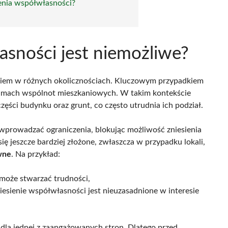
ienia współwłasności?
asności jest niemożliwe?
iem w różnych okolicznościach. Kluczowym przypadkiem
ramach wspólnot mieszkaniowych. W takim kontekście
ęści budynku oraz grunt, co często utrudnia ich podział.
rowadzać ograniczenia, blokując możliwość zniesienia
ię jeszcze bardziej złożone, zwłaszcza w przypadku lokali,
wne
. Na przykład:
 może stwarzać trudności,
niesienie współwłasności jest nieuzasadnione w interesie
dla jednej z zaangażowanych stron. Dlatego przed