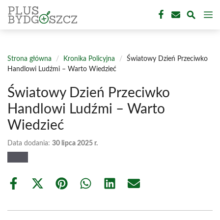
Przejdź
M
do
treści
Strona główna
/
Kronika Policyjna
/
Światowy Dzień Przeciwko
Handlowi Ludźmi – Warto Wiedzieć
Światowy Dzień Przeciwko
Handlowi Ludźmi – Warto
Wiedzieć
Data dodania:
30 lipca 2025 r.
Share
Share
Share
Share
Share
Share
on
on
on
on
on
on
Facebook
X
Pinterest
WhatsApp
LinkedIn
Email
(Twitter)