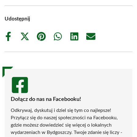
Udostępnij
Share
Share
Share
Share
Share
Share
on
on
on
on
on
on
Facebook
X
Pinterest
WhatsApp
LinkedIn
Email
(Twitter)
Dołącz do nas na Facebooku!
Odkrywaj, dyskutuj i dziel się tym co najlepsze!
Przyłącz się do naszej społeczności na Facebooku,
gdzie możesz dowiedzieć się więcej o lokalnych
wydarzeniach w Bydgoszczy. Twoje zdanie się liczy -