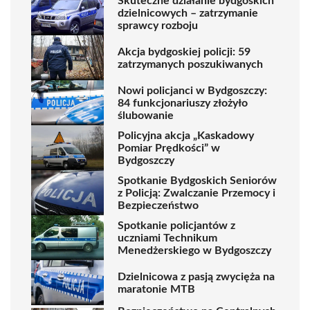
Skuteczne działanie bydgoskich
dzielnicowych – zatrzymanie
sprawcy rozboju
Akcja bydgoskiej policji: 59
zatrzymanych poszukiwanych
Nowi policjanci w Bydgoszczy:
84 funkcjonariuszy złożyło
ślubowanie
Policyjna akcja „Kaskadowy
Pomiar Prędkości” w
Bydgoszczy
Spotkanie Bydgoskich Seniorów
z Policją: Zwalczanie Przemocy i
Bezpieczeństwo
Spotkanie policjantów z
uczniami Technikum
Menedżerskiego w Bydgoszczy
Dzielnicowa z pasją zwycięża na
maratonie MTB