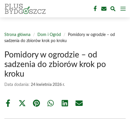
Przejdź
M
do
treści
Strona główna
/
Dom i Ogród
/
Pomidory w ogrodzie – od
sadzenia do zbiorów krok po kroku
Pomidory w ogrodzie – od
sadzenia do zbiorów krok po
kroku
Data dodania:
24 kwietnia 2026 r.
Share
Share
Share
Share
Share
Share
on
on
on
on
on
on
Facebook
X
Pinterest
WhatsApp
LinkedIn
Email
(Twitter)