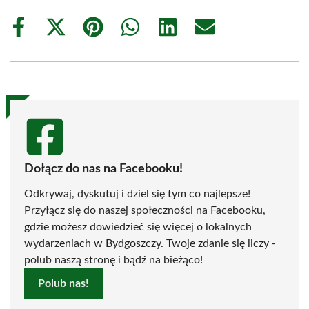
Share
Share
Share
Share
Share
Share
on
on
on
on
on
on
Facebook
X
Pinterest
WhatsApp
LinkedIn
Email
(Twitter)
Dołącz do nas na Facebooku!
Odkrywaj, dyskutuj i dziel się tym co najlepsze!
Przyłącz się do naszej społeczności na Facebooku,
gdzie możesz dowiedzieć się więcej o lokalnych
wydarzeniach w Bydgoszczy. Twoje zdanie się liczy -
polub naszą stronę i bądź na bieżąco!
Polub nas!