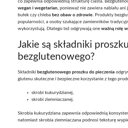
co zapewnia odpowiednią strukturę ciasta. Bezglutenow
wegan i wegetarian
, ponieważ nie zawiera nabiału ani
bułek czy chleba
bez obaw o zdrowie
. Produkty bezglu
popularności, a osoby szukające zamienników tradycyjn
wykorzystują. Dlatego też odgrywają one
ważną rolę w
Jakie są składniki proszk
bezglutenowego?
Składniki
bezglutenowego proszku do pieczenia
odgryw
glutenu skuteczne i bezpieczne korzystanie z tego prod
skrobi kukurydzianej,
skrobi ziemniaczanej.
Skrobia kukurydziana zapewnia odpowiednią konsystencj
natomiast skrobia ziemniaczana podnosi teksturę wypie