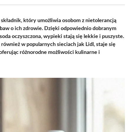
Facebook
X
Pinterest
WhatsApp
LinkedIn
Email
(Twitter)
składnik, który umożliwia osobom z nietolerancją
obaw o ich zdrowie. Dzięki odpowiednio dobranym
oda oczyszczona, wypieki stają się lekkie i puszyste.
również w popularnych sieciach jak Lidl, staje się
ferując różnorodne możliwości kulinarne i