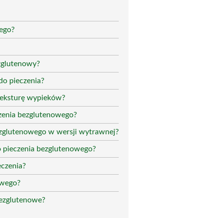
wego?
ezglutenowy?
do pieczenia?
teksturę wypieków?
zenia bezglutenowego?
zglutenowego w wersji wytrawnej?
o pieczenia bezglutenowego?
eczenia?
owego?
bezglutenowe?