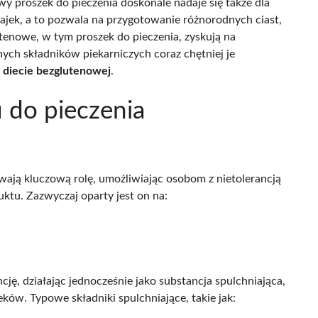
y proszek do pieczenia doskonale nadaje się także dla
 jajek, a to pozwala na przygotowanie różnorodnych ciast,
tenowe, w tym proszek do pieczenia, zyskują na
ych składników piekarniczych coraz chętniej je
 diecie bezglutenowej
.
u do pieczenia
ają kluczową rolę, umożliwiając osobom z nietolerancją
uktu. Zazwyczaj oparty jest on na:
ę, działając jednocześnie jako substancja spulchniająca,
ków. Typowe składniki spulchniające, takie jak: