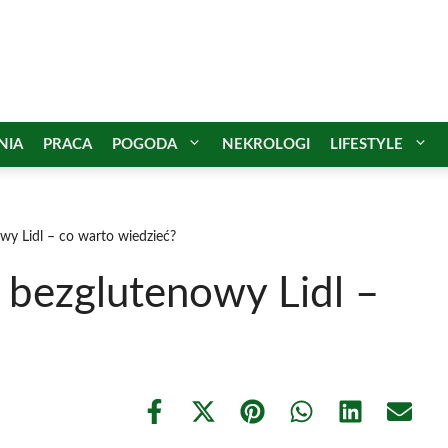
NIA
PRACA
POGODA
NEKROLOGI
LIFESTYLE
wy Lidl – co warto wiedzieć?
 bezglutenowy Lidl –
Share
Share
Share
Share
Share
Share
on
on
on
on
on
on