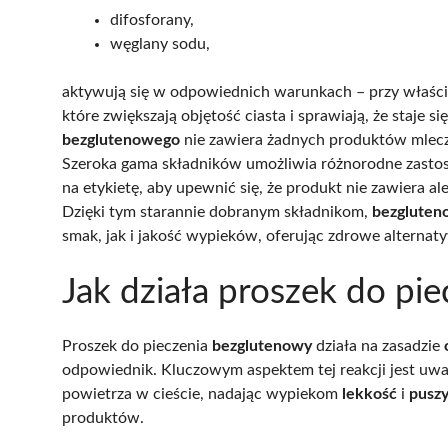
difosforany,
węglany sodu,
aktywują się w odpowiednich warunkach – przy właściw
które zwiększają objętość ciasta i sprawiają, że staje s
bezglutenowego
nie zawiera żadnych produktów mleczn
Szeroka gama składników umożliwia różnorodne zasto
na etykietę, aby upewnić się, że produkt nie zawiera 
Dzięki tym starannie dobranym składnikom,
bezgluteno
smak, jak i jakość wypieków, oferując zdrowe alternaty
Jak działa proszek do pi
Proszek do pieczenia
bezglutenowy
działa na zasadzie
odpowiednik. Kluczowym aspektem tej reakcji jest uwa
powietrza w cieście, nadając wypiekom
lekkość
i
puszy
produktów.