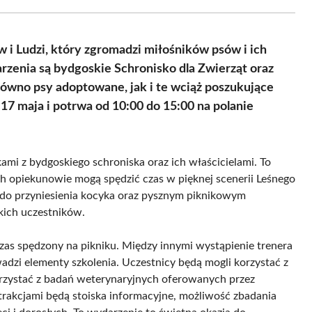
Facebook
X
Pinterest
WhatsApp
LinkedIn
Email
(Twitter)
i Ludzi, który zgromadzi miłośników psów i ich
zenia są bydgoskie Schronisko dla Zwierząt oraz
ówno psy adoptowane, jak i te wciąż poszukujące
7 maja i potrwa od 10:00 do 15:00 na polanie
kami z bydgoskiego schroniska oraz ich właścicielami. To
ich opiekunowie mogą spędzić czas w pięknej scenerii Leśnego
 do przyniesienia kocyka oraz pysznym piknikowym
kich uczestników.
zas spędzony na pikniku. Między innymi wystąpienie trenera
adzi elementy szkolenia. Uczestnicy będą mogli korzystać z
orzystać z badań weterynaryjnych oferowanych przez
trakcjami będą stoiska informacyjne, możliwość zbadania