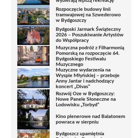
wybierają lepszą rekreację
Rozpoczęcie budowy linii
tramwajowej na Szwederowo
w Bydgoszczy
Bydgoski Jarmark Świąteczny
2026 – Poszukiwanie Artystów
do Współpracy
Muzyczna podróż z Filharmonią
Pomorską na rozpoczęcie 64.
Bydgoskiego Festiwalu
Muzycznego
Muzyczne wydarzenia na
Wyspie Młyńskiej – przeboje
Anny Jantar i nadchodzący
koncert „Divas”
Rozwój Oze w Bydgoszczy:
Nowe Panele Słoneczne na
Lodowisku „Torbyd”
Kino plenerowe nad Balatonem
powraca w sierpniu
Bydgoszcz upamiętnia