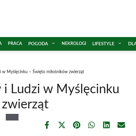
A
PRACA
POGODA
NEKROLOGI
LIFESTYLE
DL
i w Myślęcinku – Święto miłośników zwierząt
 i Ludzi w Myślęcinku
 zwierząt
Share
Share
Share
Share
Share
Share
on
on
on
on
on
on