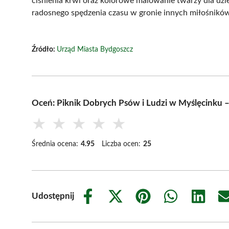
ciśnienia krwi oraz kolorowe malowanie twarzy dla dzie
radosnego spędzenia czasu w gronie innych miłośników
Źródło:
Urząd Miasta Bydgoszcz
Oceń: Piknik Dobrych Psów i Ludzi w Myślęcinku –
★
★
★
★
★
Średnia ocena:
4.95
Liczba ocen:
25
Udostępnij
Share
Share
Share
Share
Share
on
on
on
on
on
Facebook
X
Pinterest
WhatsApp
LinkedIn
(Twitter)