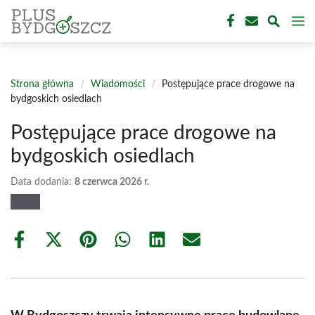
Przejdź
M
do
treści
Strona główna
/
Wiadomości
/
Postępujące prace drogowe na
bydgoskich osiedlach
Postępujące prace drogowe na
bydgoskich osiedlach
Data dodania:
8 czerwca 2026 r.
Share
Share
Share
Share
Share
Share
on
on
on
on
on
on
Facebook
X
Pinterest
WhatsApp
LinkedIn
Email
(Twitter)