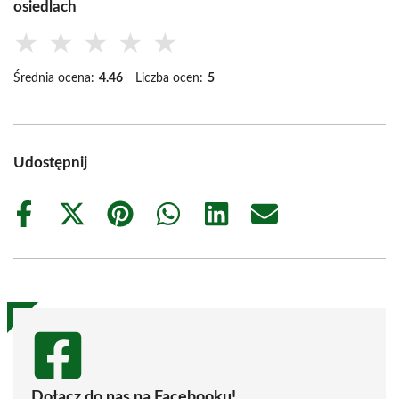
osiedlach
★
★
★
★
★
Średnia ocena:
4.46
Liczba ocen:
5
Udostępnij
Share
Share
Share
Share
Share
Share
on
on
on
on
on
on
Facebook
X
Pinterest
WhatsApp
LinkedIn
Email
(Twitter)
Dołącz do nas na Facebooku!