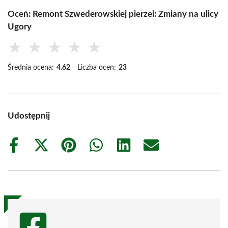
Oceń: Remont Szwederowskiej pierzei: Zmiany na ulicy
Ugory
★
★
★
★
★
Średnia ocena:
4.62
Liczba ocen:
23
Udostępnij
Share
Share
Share
Share
Share
Share
on
on
on
on
on
on
Facebook
X
Pinterest
WhatsApp
LinkedIn
Email
(Twitter)