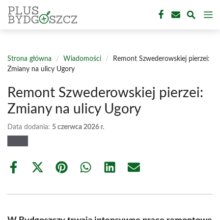
Przejdź
M
do
treści
Strona główna
/
Wiadomości
/
Remont Szwederowskiej pierzei:
Zmiany na ulicy Ugory
Remont Szwederowskiej pierzei:
Zmiany na ulicy Ugory
Data dodania:
5 czerwca 2026 r.
Share
Share
Share
Share
Share
Share
on
on
on
on
on
on
Facebook
X
Pinterest
WhatsApp
LinkedIn
Email
(Twitter)