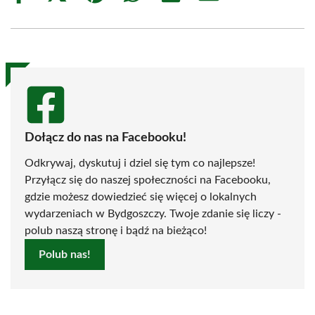
on
on
on
on
on
on
Facebook
X
Pinterest
WhatsApp
LinkedIn
Email
(Twitter)
Dołącz do nas na Facebooku!
Odkrywaj, dyskutuj i dziel się tym co najlepsze!
Przyłącz się do naszej społeczności na Facebooku,
gdzie możesz dowiedzieć się więcej o lokalnych
wydarzeniach w Bydgoszczy. Twoje zdanie się liczy -
polub naszą stronę i bądź na bieżąco!
Polub nas!