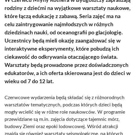
W czerwcu Młyny Rothera w Bydgoszczy zapraszają
rodziny z dziećmi na wyjątkowe warsztaty naukowe,
które łączą edukację z zabawą. Seria zajęć ma na
celu zaintrygowanie najmłodszych w różnych
dziedzinach nauki, od oceanografii po glacjologię.
Uczestnicy będą mieli okazję zaangażować się w
interaktywne eksperymenty, które pobudzą ich
ciekawość do odkrywania otaczającego świata.
Warsztaty będą prowadzone przez doświadczonych
edukatorów, a ich oferta skierowana jest do dzieci w
wieku od 7 do 12 lat.
Czerwcowe wydarzenia będą składać się z różnorodnych
warsztatów tematycznych, podczas których dzieci będą
mogły wcielić się w różne role naukowców. W programie
przewidziane są m.in. zajęcia dotyczące tajemnic mórz,
budowy Ziemi oraz epoki lodowcowej. Wśród atrakcji
znajdą się również warsztaty sejsmologiczne, na których