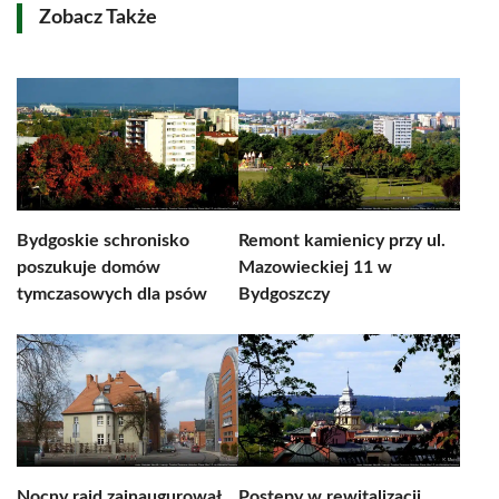
Zobacz Także
Bydgoskie schronisko
Remont kamienicy przy ul.
poszukuje domów
Mazowieckiej 11 w
tymczasowych dla psów
Bydgoszczy
Nocny rajd zainaugurował
Postępy w rewitalizacji