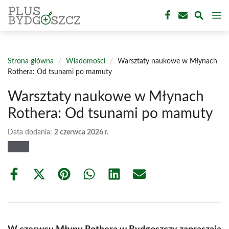
Przejdź
M
do
treści
Strona główna
/
Wiadomości
/
Warsztaty naukowe w Młynach
Rothera: Od tsunami po mamuty
Warsztaty naukowe w Młynach
Rothera: Od tsunami po mamuty
Data dodania:
2 czerwca 2026 r.
Share
Share
Share
Share
Share
Share
on
on
on
on
on
on
Facebook
X
Pinterest
WhatsApp
LinkedIn
Email
(Twitter)