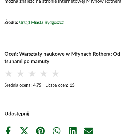
można znaleźć na stronie internetowej Młynów Rothera.
Źródło:
Urząd Miasta Bydgoszcz
Oceń: Warsztaty naukowe w Młynach Rothera: Od
tsunami po mamuty
★
★
★
★
★
Średnia ocena:
4.75
Liczba ocen:
15
Udostępnij
Share
Share
Share
Share
Share
Share