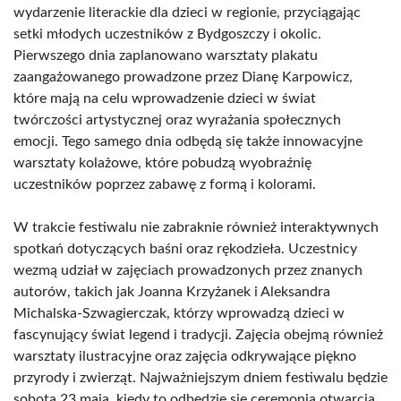
wydarzenie literackie dla dzieci w regionie, przyciągając
setki młodych uczestników z Bydgoszczy i okolic.
Pierwszego dnia zaplanowano warsztaty plakatu
zaangażowanego prowadzone przez Dianę Karpowicz,
które mają na celu wprowadzenie dzieci w świat
twórczości artystycznej oraz wyrażania społecznych
emocji. Tego samego dnia odbędą się także innowacyjne
warsztaty kolażowe, które pobudzą wyobraźnię
uczestników poprzez zabawę z formą i kolorami.
W trakcie festiwalu nie zabraknie również interaktywnych
spotkań dotyczących baśni oraz rękodzieła. Uczestnicy
wezmą udział w zajęciach prowadzonych przez znanych
autorów, takich jak Joanna Krzyżanek i Aleksandra
Michalska-Szwagierczak, którzy wprowadzą dzieci w
fascynujący świat legend i tradycji. Zajęcia obejmą również
warsztaty ilustracyjne oraz zajęcia odkrywające piękno
przyrody i zwierząt. Najważniejszym dniem festiwalu będzie
sobota 23 maja, kiedy to odbędzie się ceremonia otwarcia,