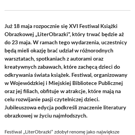
on
on
on
on
on
on
Facebook
X
Pinterest
WhatsApp
LinkedIn
Email
(Twitter)
Już 18 maja rozpocznie się XVI Festiwal Książki
Obrazkowej „LiterObrazki”, który trwać będzie aż
do 23 maja. W ramach tego wydarzenia, uczestnicy
będą mieli okazję brać udział w różnorodnych
warsztatach, spotkaniach z autorami oraz
kreatywnych zabawach, które zachęcą dzieci do
odkrywania świata książek. Festiwal, organizowany
w Wojewódzkiej i Miejskiej Bibliotece Publicznej
oraz jej filiach, obfituje w atrakcje, które mają na
celu rozwijanie pasji czytelniczej dzieci.
Jubileuszowa edycja podkreśli znaczenie literatury
obrazkowej w życiu najmłodszych.
Festiwal „LiterObrazki” zdobył renomę jako największe