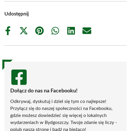
Udostępnij
Share
Share
Share
Share
Share
Share
on
on
on
on
on
on
Facebook
X
Pinterest
WhatsApp
LinkedIn
Email
(Twitter)
Dołącz do nas na Facebooku!
Odkrywaj, dyskutuj i dziel się tym co najlepsze!
Przyłącz się do naszej społeczności na Facebooku,
gdzie możesz dowiedzieć się więcej o lokalnych
wydarzeniach w Bydgoszczy. Twoje zdanie się liczy -
polub naszą stronę i bądź na bieżąco!