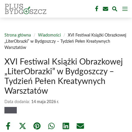
Przejdź
M
do
treści
Strona główna
/
Wiadomości
/
XVI Festiwal Książki Obrazkowej
„LiterObrazki” w Bydgoszczy – Tydzień Pełen Kreatywnych
Warsztatów
XVI Festiwal Książki Obrazkowej
„LiterObrazki” w Bydgoszczy –
Tydzień Pełen Kreatywnych
Warsztatów
Data dodania:
14 maja 2026 r.
Share
Share
Share
Share
Share
Share