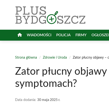
Przejdź
do
treści
WIADOMOŚCI
POLICJA
FIRMY
OGŁOSZE
Strona główna
/
Zdrowie i Uroda
/
Zator płucny objawy – 
Zator płucny objawy 
symptomach?
Data dodania:
30 maja 2025 r.