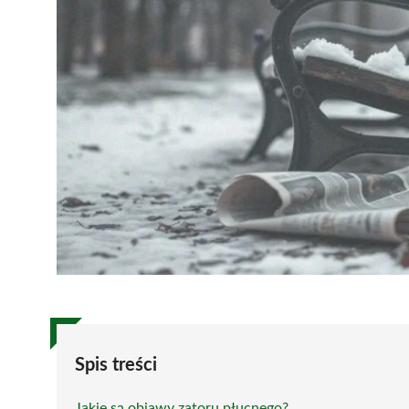
Spis treści
Jakie są objawy zatoru płucnego?