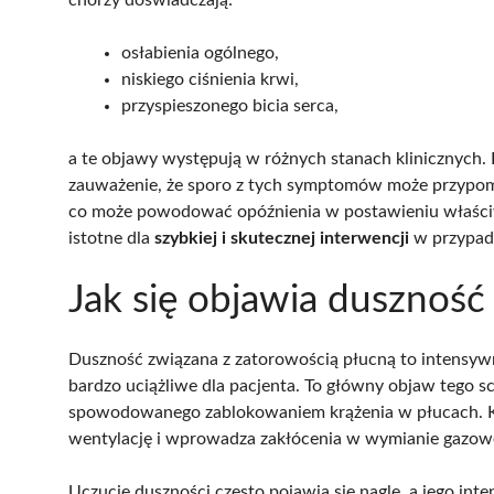
osłabienia ogólnego,
niskiego ciśnienia krwi,
przyspieszonego bicia serca,
a te objawy występują w różnych stanach klinicznych
zauważenie, że sporo z tych symptomów może przypom
co może powodować opóźnienia w postawieniu właściwe
istotne dla
szybkiej i skutecznej interwencji
w przypadk
Jak się objawia duszność
Duszność związana z zatorowością płucną to intensywn
bardzo uciążliwe dla pacjenta. To główny objaw tego s
spowodowanego zablokowaniem krążenia w płucach. Kie
wentylację i wprowadza zakłócenia w wymianie gazowe
Uczucie duszności często pojawia się nagle, a jego int