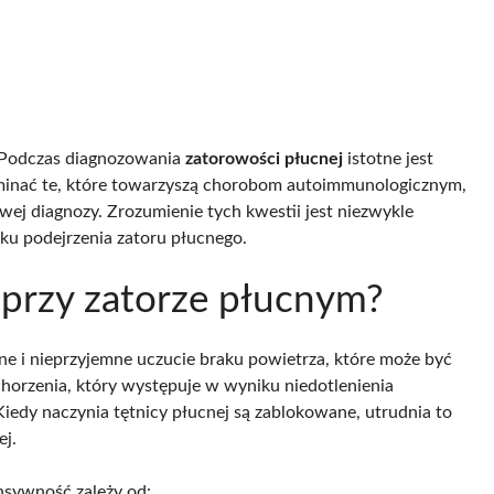
. Podczas diagnozowania
zatorowości płucnej
istotne jest
inać te, które towarzyszą chorobom autoimmunologicznym,
j diagnozy. Zrozumienie tych kwestii jest niezwykle
u podejrzenia zatoru płucnego.
 przy zatorze płucnym?
e i nieprzyjemne uczucie braku powietrza, które może być
chorzenia, który występuje w wyniku niedotlenienia
dy naczynia tętnicy płucnej są zablokowane, utrudnia to
j.
ensywność zależy od: