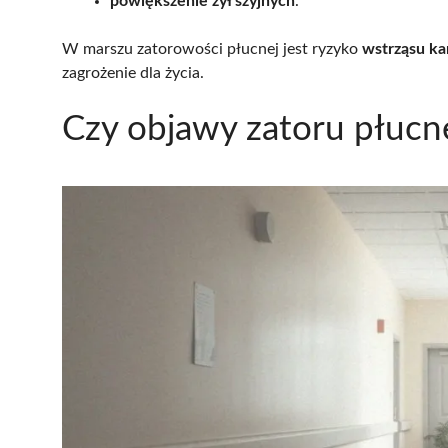
powiększenie żył szyjnych
.
W marszu zatorowości płucnej jest ryzyko
wstrząsu k
zagrożenie dla życia.
Czy objawy zatoru płucn