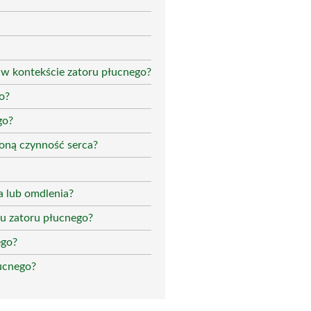
j w kontekście zatoru płucnego?
o?
go?
oną czynność serca?
a lub omdlenia?
u zatoru płucnego?
ego?
łucnego?