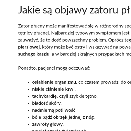
Jakie są objawy zatoru p
Zator płucny może manifestować się w różnorodny spo
tętnicy płucnej. Najbardziej typowym symptomem jest
zauważyć, że to dość powszechny problem. Oprócz tego,
piersiowej
, który może być ostry i wskazywać na powa
suchego kaszlu
, a w bardziej skrajnych przypadkach m
Ponadto, pacjenci mogą odczuwać:
osłabienie organizmu
, co czasem prowadzi do o
niskie ciśnienie krwi
,
tachykardię
, czyli szybkie tętno,
bladość skóry
,
nadmierną potliwość
,
bóle bądź obrzęk jednej z nóg
,
zawroty głowy
,