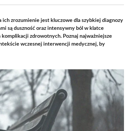
Facebook
X
Pinterest
WhatsApp
LinkedIn
Email
(Twitter)
ich zrozumienie jest kluczowe dla szybkiej diagnozy
mi są duszność oraz intensywny ból w klatce
 komplikacji zdrowotnych. Poznaj najważniejsze
ntekście wczesnej interwencji medycznej, by