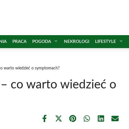
NIA
PRACA
POGODA
NEKROLOGI
LIFESTYLE
co warto wiedzieć o symptomach?
– co warto wiedzieć o
Share
Share
Share
Share
Share
Share
on
on
on
on
on
on