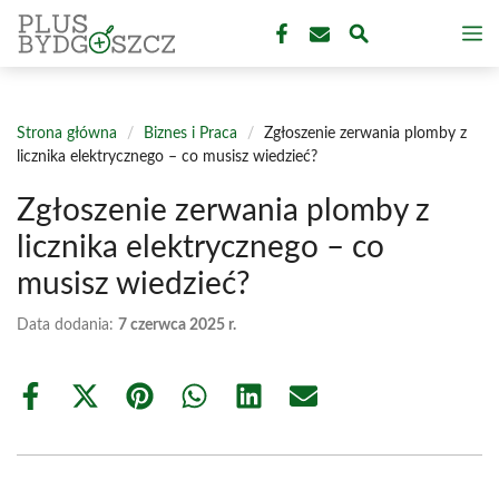
Przejdź
M
do
treści
Strona główna
/
Biznes i Praca
/
Zgłoszenie zerwania plomby z
licznika elektrycznego – co musisz wiedzieć?
Zgłoszenie zerwania plomby z
licznika elektrycznego – co
musisz wiedzieć?
Data dodania:
7 czerwca 2025 r.
Share
Share
Share
Share
Share
Share
on
on
on
on
on
on
Facebook
X
Pinterest
WhatsApp
LinkedIn
Email
(Twitter)