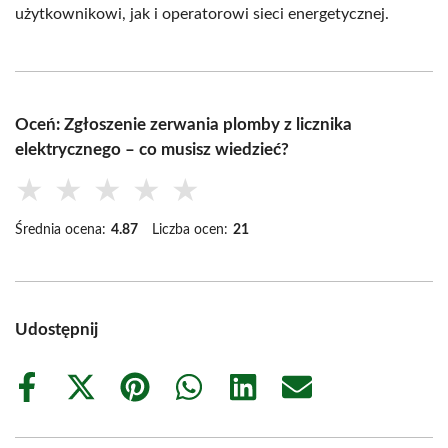
użytkownikowi, jak i operatorowi sieci energetycznej.
Oceń: Zgłoszenie zerwania plomby z licznika
elektrycznego – co musisz wiedzieć?
★
★
★
★
★
Średnia ocena:
4.87
Liczba ocen:
21
Udostępnij
Share
Share
Share
Share
Share
Share
on
on
on
on
on
on
Facebook
X
Pinterest
WhatsApp
LinkedIn
Email
(Twitter)