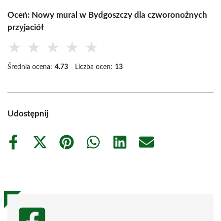
Oceń: Nowy mural w Bydgoszczy dla czworonożnych
przyjaciół
★
★
★
★
★
Średnia ocena:
4.73
Liczba ocen:
13
Udostępnij
Share
Share
Share
Share
Share
Share
on
on
on
on
on
on
Facebook
X
Pinterest
WhatsApp
LinkedIn
Email
(Twitter)