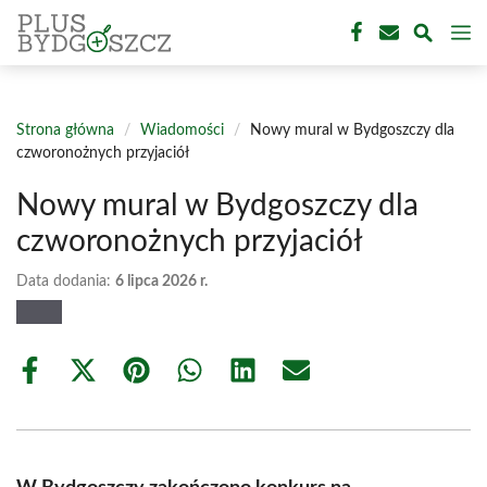
Przejdź
M
do
treści
Strona główna
/
Wiadomości
/
Nowy mural w Bydgoszczy dla
czworonożnych przyjaciół
Nowy mural w Bydgoszczy dla
czworonożnych przyjaciół
Data dodania:
6 lipca 2026 r.
Share
Share
Share
Share
Share
Share
on
on
on
on
on
on
Facebook
X
Pinterest
WhatsApp
LinkedIn
Email
(Twitter)