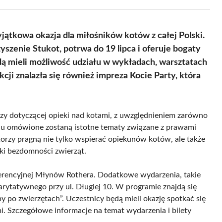
Facebook
X
Pinterest
WhatsApp
LinkedIn
Email
(Twitter)
yjątkowa okazja dla miłośników kotów z całej Polski.
szenie Stukot, potrwa do 19 lipca i oferuje bogaty
dą mieli możliwość udziału w wykładach, warsztatach
cji znalazła się również impreza Kocie Party, która
zy dotyczącej opieki nad kotami, z uwzględnieniem zarówno
alu omówione zostaną istotne tematy związane z prawami
orzy pragną nie tylko wspierać opiekunów kotów, ale także
i bezdomności zwierząt.
nferencyjnej Młynów Rothera. Dodatkowe wydarzenia, takie
harytatywnego przy ul. Długiej 10. W programie znajdą się
by po zwierzętach”. Uczestnicy będą mieli okazję spotkać się
i. Szczegółowe informacje na temat wydarzenia i bilety