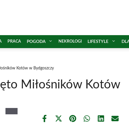
A
PRACA
POGODA
NEKROLOGI
LIFESTYLE
DL
iłośników Kotów w Bydgoszczy
ięto Miłośników Kotów
Share
Share
Share
Share
Share
Share
on
on
on
on
on
on