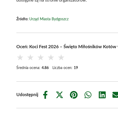
dostępne są na stronie organizatorów.
Źródło:
Urząd Miasta Bydgoszcz
Oceń: Koci Fest 2026 – Święto Miłośników Kotów
★
★
★
★
★
Średnia ocena:
4.86
Liczba ocen:
19
Udostępnij
Share
Share
Share
Share
Share
on
on
on
on
on
Facebook
X
Pinterest
WhatsApp
LinkedIn
(Twitter)