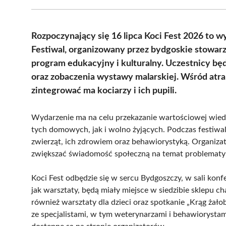
Rozpoczynający się 16 lipca Koci Fest 2026 to w
Festiwal, organizowany przez bydgoskie stowarzy
program edukacyjny i kulturalny. Uczestnicy bę
oraz zobaczenia wystawy malarskiej. Wśród atrak
zintegrować ma kociarzy i ich pupili.
Wydarzenie ma na celu przekazanie wartościowej wied
tych domowych, jak i wolno żyjących. Podczas festiw
zwierząt, ich zdrowiem oraz behawiorystyką. Organizat
zwiększać świadomość społeczną na temat problematyk
Koci Fest odbędzie się w sercu Bydgoszczy, w sali ko
jak warsztaty, będą miały miejsce w siedzibie sklepu c
również warsztaty dla dzieci oraz spotkanie „Krąg żało
ze specjalistami, w tym weterynarzami i behawiorystam