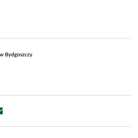
 w Bydgoszczy
Share
on
Email