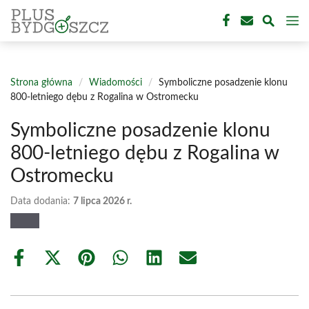
Przejdź
M
do
treści
Strona główna
/
Wiadomości
/
Symboliczne posadzenie klonu
800-letniego dębu z Rogalina w Ostromecku
Symboliczne posadzenie klonu
800-letniego dębu z Rogalina w
Ostromecku
Data dodania:
7 lipca 2026 r.
Share
Share
Share
Share
Share
Share
on
on
on
on
on
on
Facebook
X
Pinterest
WhatsApp
LinkedIn
Email
(Twitter)