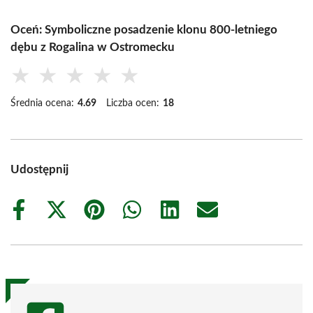
Oceń: Symboliczne posadzenie klonu 800-letniego
dębu z Rogalina w Ostromecku
★
★
★
★
★
Średnia ocena:
4.69
Liczba ocen:
18
Udostępnij
Share
Share
Share
Share
Share
Share
on
on
on
on
on
on
Facebook
X
Pinterest
WhatsApp
LinkedIn
Email
(Twitter)